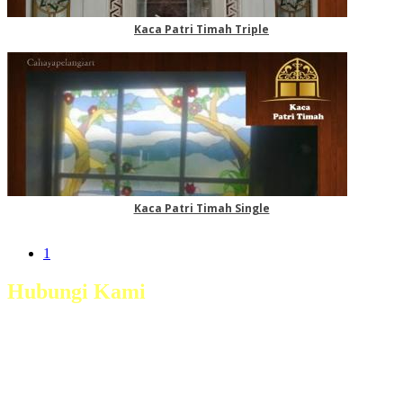
Kaca Patri Timah Triple
Kaca Patri Timah Single
1
Hubungi Kami
Jl. Magelang - Secang Km 6 Dsn. Grogol, Ds.
Payaman, Kec. Secang, Kab. Magelang
Telp :
(0293) 321 5380
Mobile :
+628122755474 / +6282138342625 /