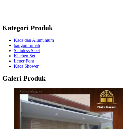
+6285802682295
Whatsapp : +628122755474 / +6282138342625 /
+6285802682295
Kategori Produk
Kaca dan Alumunium
bangun rumah
Stainless Steel
Kitchen Set
Letter Font
Kaca Shower
Galeri Produk