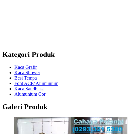
Jl. Magelang - Secang Km 6 Dsn. Grogol, Ds.
Payaman, Kec. Secang, Kab. Magelang
Telp :
(0293) 321 5380
Mobile :
+628122755474 / +6282138342625 /
+6285802682295
Whatsapp : +628122755474 / +6282138342625 /
+6285802682295
Kategori Produk
Kaca Grafir
Kaca Shower
Besi Tempa
Font ACP/ Alumunium
Kaca Sandblast
Alumunium Cor
Galeri Produk