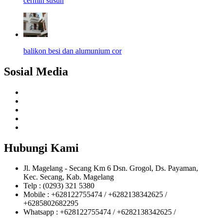
cermin susun
balikon besi dan alumunium cor
Sosial Media
Hubungi Kami
Jl. Magelang - Secang Km 6 Dsn. Grogol, Ds. Payaman,
Kec. Secang, Kab. Magelang
Telp : (0293) 321 5380
Mobile : +628122755474 / +6282138342625 /
+6285802682295
Whatsapp : +628122755474 / +6282138342625 /